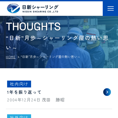
T
H
O
U
G
H
T
S
“日新”月歩～シャーリング屋の熱い思
い～
“日新”月歩～シャーリング屋の熱い思い～
HOME
社内向け
1年を振り返って
2004年12月24日
茂田 勝昭
社外向け