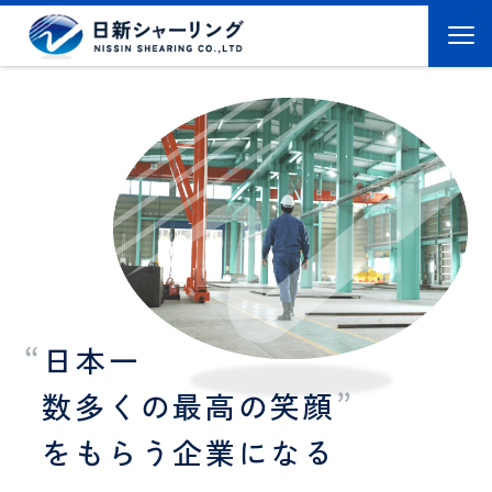
“
日
本
一
数
多
く
の
最
高
の
笑
顔
”
を
も
ら
う
企
業
に
な
る