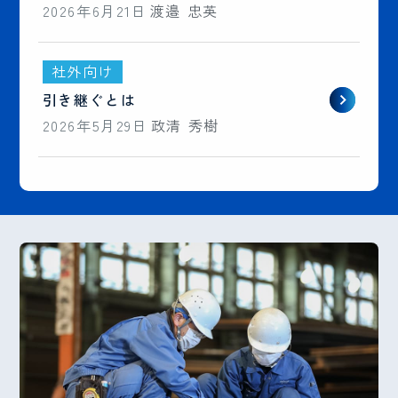
2026年6月21日
渡邉 忠英
社外向け
引き継ぐとは
2026年5月29日
政清 秀樹