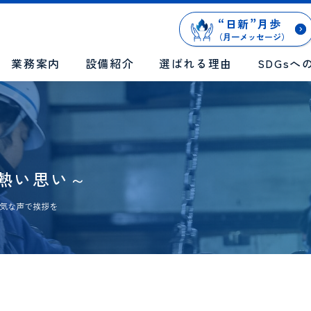
“
日新
”
月歩
（月一メッセージ）
業務案内
設備紹介
選ばれる理由
SDGsへ
の熱い思い～
気な声で挨拶を