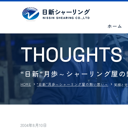
ホーム
T
H
O
U
G
H
T
S
“日新”月歩～シャーリング屋
HOME
“日新”月歩～シャーリング屋の熱い思い～
笑顔と元
2004年8月10日