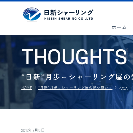
ホーム
T
H
O
U
G
H
T
S
“日新”月歩～シャーリング屋
HOME
“日新”月歩～シャーリング屋の熱い思い～
PDCA
2012年2月8日