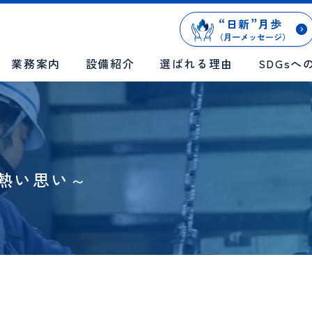
“
日新
”
月歩
（月一メッセージ）
業務案内
設備紹介
選ばれる理由
SDGsへ
の熱い思い～