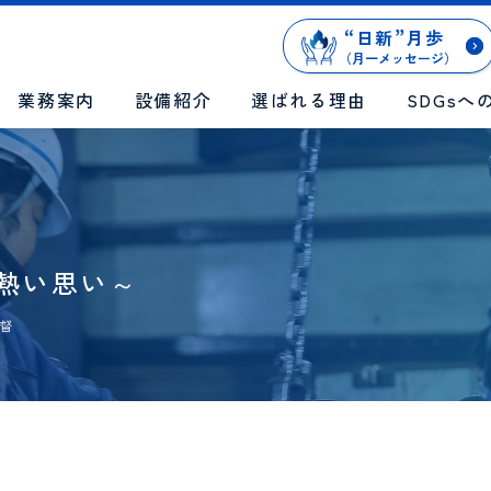
“
日新
”
月歩
（月一メッセージ）
業務案内
設備紹介
選ばれる理由
SDGsへ
の熱い思い～
督