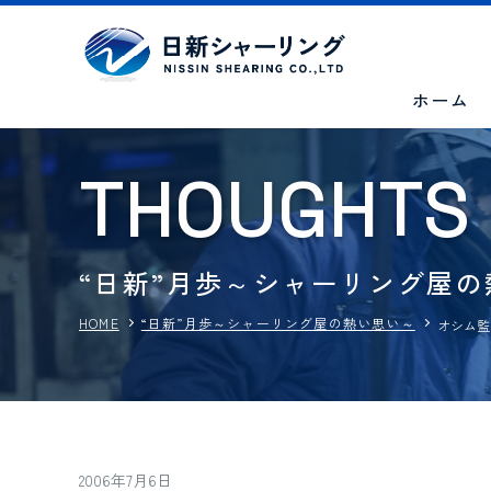
ホーム
T
H
O
U
G
H
T
S
“日新”月歩～シャーリング屋
HOME
“日新”月歩～シャーリング屋の熱い思い～
オシム監
2006年7月6日