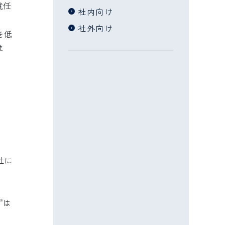
就任
社内向け
社外向け
を低
ま
社に
ずは