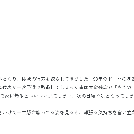
ナルとなり、優勝の行方も絞られてきました。93年のドーハの悲
本代表が一次予選で敗退してしまった事は大変残念で「もうＷ
ので家に帰るとついつい見てしまい、次の日寝不足となってし
をかけて一生懸命戦ってる姿を見ると、頑張る気持ちを奮い立