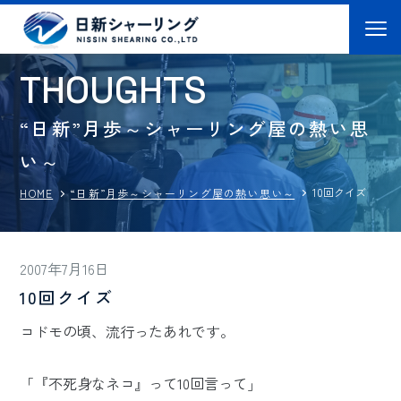
T
H
O
U
G
H
T
S
“日新”月歩～シャーリング屋の熱い思
い～
10回クイズ
“日新”月歩～シャーリング屋の熱い思い～
HOME
2007年7月16日
10回クイズ
コドモの頃、流行ったあれです。
「『不死身なネコ』って10回言って」