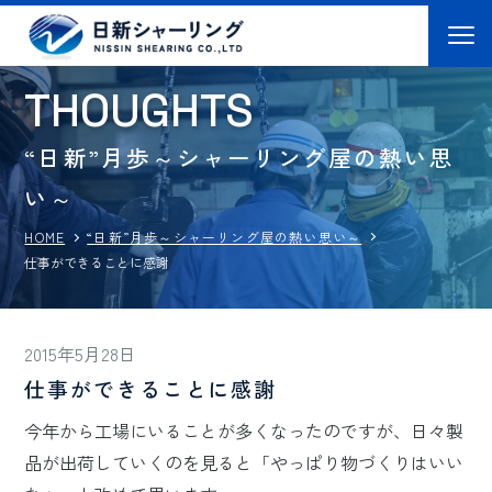
T
H
O
U
G
H
T
S
“日新”月歩～シャーリング屋の熱い思
い～
“日新”月歩～シャーリング屋の熱い思い～
HOME
仕事ができることに感謝
2015年5月28日
仕事ができることに感謝
今年から工場にいることが多くなったのですが、日々製
品が出荷していくのを見ると「やっぱり物づくりはいい