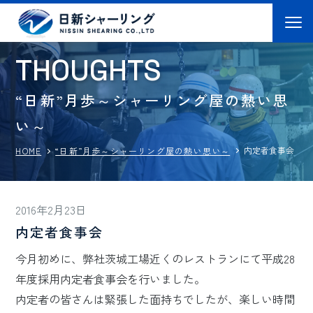
T
H
O
U
G
H
T
S
“日新”月歩～シャーリング屋の熱い思
い～
内定者食事会
“日新”月歩～シャーリング屋の熱い思い～
HOME
2016年2月23日
内定者食事会
今月初めに、弊社茨城工場近くのレストランにて平成28
年度採用内定者食事会を行いました。
内定者の皆さんは緊張した面持ちでしたが、楽しい時間