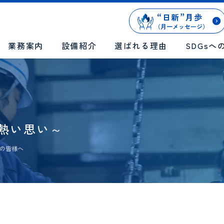
“
日新
”
月歩
（月一メッセージ）
業務案内
設備紹介
選ばれる理由
SDGsへ
の熱い思い～
の皆様へ