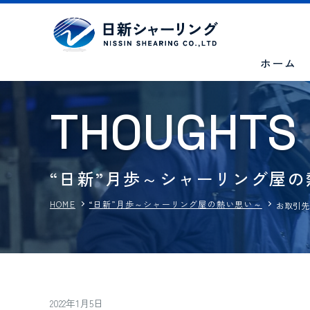
ホーム
T
H
O
U
G
H
T
S
“日新”月歩～シャーリング屋
HOME
“日新”月歩～シャーリング屋の熱い思い～
お取引先
2022年1月5日