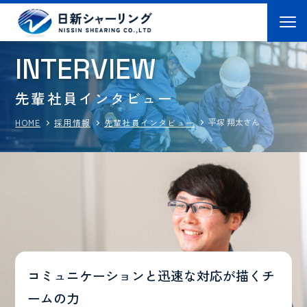
I
N
T
E
R
V
I
E
W
先輩社員インタビュー
平塚 翔太さん
先輩社員インタビュー
採用情報
HOME
コミュニケーションと
迅速な対応が描くチ
ームの力