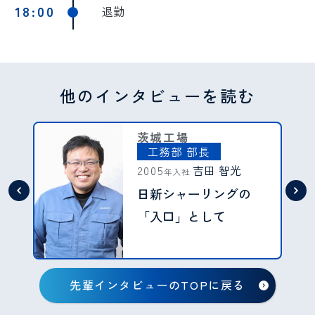
18:00
退勤
他のインタビューを読む
茨城工場
工務部 部長
2005
吉田 智光
年入社
日新シャーリングの
「入口」として
先輩インタビューのTOPに戻る