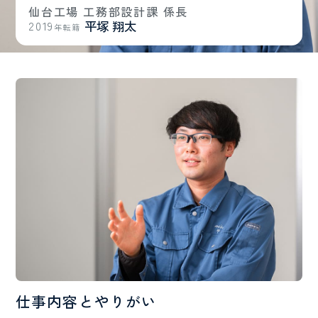
仙台工場 工務部設計課 係長
2019
平塚 翔太
年転籍
仕事内容とやりがい