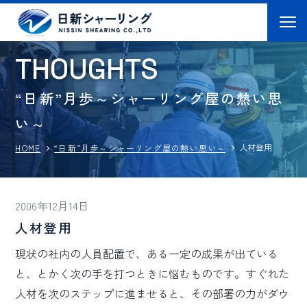
T
H
O
U
G
H
T
S
“日新”月歩～シャーリング屋の熱い思
い～
人材登用
“日新”月歩～シャーリング屋の熱い思い～
HOME
2006年12月14日
人材登用
現状の社内の人員配置で、ある一定の成果が出ている
と、とかく次の手を打つときに悩むものです。すぐれた
人材を次のステップに進ませると、その部署の力がダウ