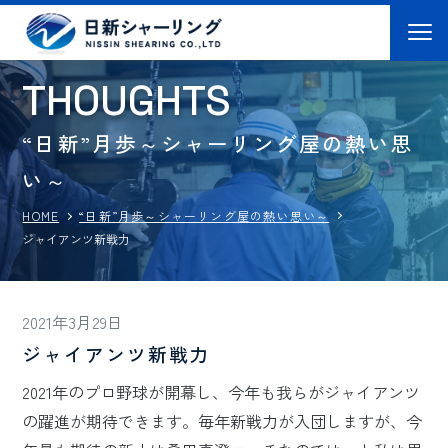
T
H
O
U
G
H
T
S
“日新”月歩～シャーリング屋の熱い思
い～
“日新”月歩～シャーリング屋の熱い思い～
HOME
ジャイアンツ新戦力
2021年3月29日
ジャイアンツ新戦力
2021年のプロ野球が開幕し、今年も我らがジャイアンツ
の躍進が期待できます。毎年新戦力が入団しますが、今