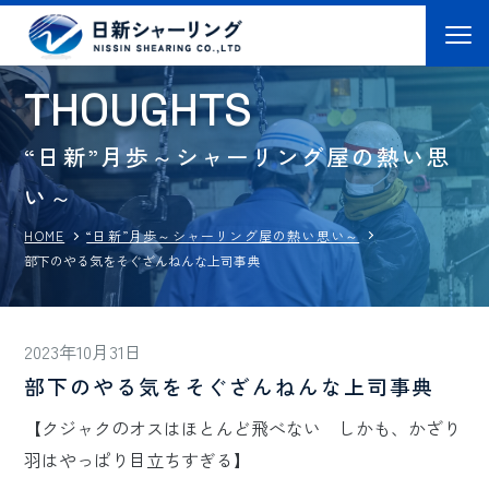
T
H
O
U
G
H
T
S
“日新”月歩～シャーリング屋の熱い思
い～
“日新”月歩～シャーリング屋の熱い思い～
HOME
部下のやる気をそぐざんねんな上司事典
2023年10月31日
部下のやる気をそぐざんねんな上司事典
【クジャクのオスはほとんど飛べない しかも、かざり
羽はやっぱり目立ちすぎる】