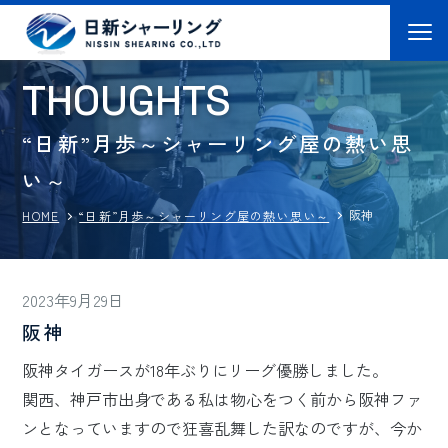
T
H
O
U
G
H
T
S
“日新”月歩～シャーリング屋の熱い思
い～
阪神
“日新”月歩～シャーリング屋の熱い思い～
HOME
2023年9月29日
阪神
阪神タイガースが18年ぶりにリーグ優勝しました。
関西、神戸市出身である私は物心をつく前から阪神ファ
ンとなっていますので狂喜乱舞した訳なのですが、今か