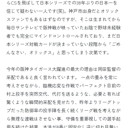
らCSを飛ばして日本シリーズでの38年ぶりの日本一を
信じて疑わない一人です(笑)。神戸市出身だとオリック
スファンでもあるはずなのですが、そこは生まれてから
毎日サンテレビで阪神戦が映っていたお陰で野球未経験
者でも完全にマインドコントロールされており、まだ日
本シリーズ対戦カードが決まっていない段階から「ごめ
んなさい、オリックス」と思ってしまう次第です。
今年の阪神タイガース大躍進の最大の理由は岡田監督の
采配であると良く言われています。 一点の重みを常に
考えさせながら、臨機応変な作戦でパーフェクト目前の
村上投手を突然交代、代打を送るような、必要と有れば
驚くような瞬間的采配を見せたり、昨年よりリーグトッ
プだった防御率の投手陣を長く続くリーグ戦を考えなが
ら無理な連戦はさせない事、守備を重要視しての選手起
用を続けた結果、木浪が8番に固定化し逆に切れ目無い