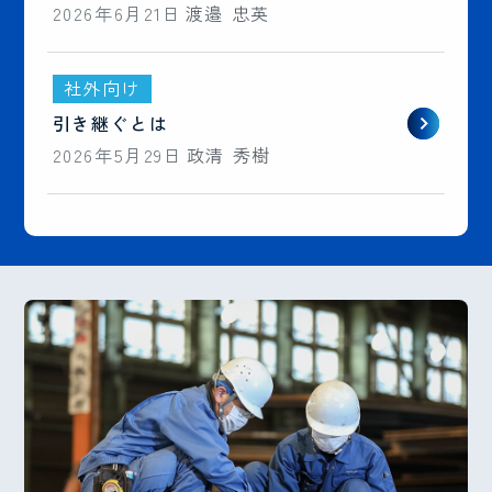
2026年6月21日
渡邉 忠英
社外向け
引き継ぐとは
2026年5月29日
政清 秀樹