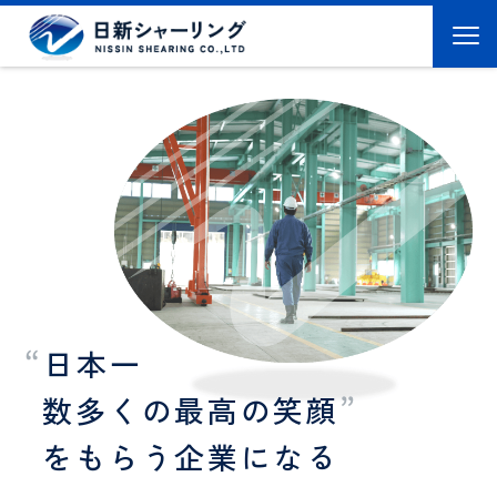
“
日
本
一
数
多
く
の
最
高
の
笑
顔
”
を
も
ら
う
企
業
に
な
る